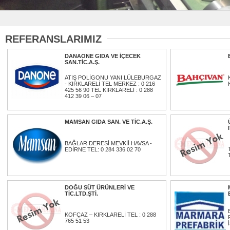
REFERANSLARIMIZ
DANAONE GIDA VE İÇECEK
SAN.TİC.A.Ş.
ATIŞ POLİGONU YANI LÜLEBURGAZ
- KIRKLARELİ TEL MERKEZ : 0 216
425 56 90 TEL KIRKLARELİ : 0 288
412 39 06 – 07
MAMSAN GIDA SAN. VE TİC.A.Ş.
BAĞLAR DERESİ MEVKİİ HAVSA -
EDİRNE TEL: 0 284 336 02 70
DOĞU SÜT ÜRÜNLERİ VE
TİC.LTD.ŞTİ.
KOFÇAZ – KIRKLARELİ TEL : 0 288
765 51 53