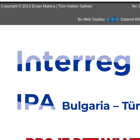
Copyright © 2013 Ersan Makina | Tüm Hakları Saklıdır
Tel:
Bu Web Sayfası
Datanet Bil