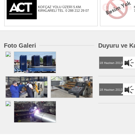
KOFÇAZ YOLU ÜZERİ 5.KM.
KIRKLARELİ TEL: 0 288 212 29 07
Foto Galeri
Duyuru ve K
18 Haziran 2013
18 Haziran 2013