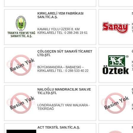
KIRKLARELİ YEM FABRİKASI
SAN.TİC.A.Ş.
KAVAKLI YOLU ÜZERİ 8. KM
KIRKLARELİ TEL: 0 288 246 19 61
ÇÖLGEÇEN SÜT SANAYİİ TİCARET
LTD.ŞTİ.
BÜYÜKMANDRA – BABAESKİ –
KIRKLARELİ TEL : 0 288 533 40 22
NALOĞLU MANDRACILIK SAN.VE
TİC.LTD.ŞTİ.
LONDRA ASFALTI YANI MALKARA -
TEKİRDAĞ
ACT TEKSTİL SAN.TİC.A.Ş.