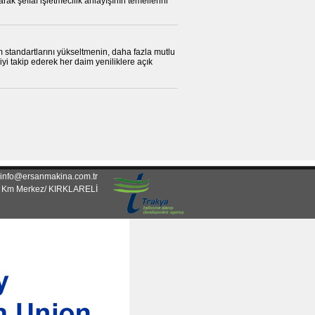
arak şeffaf işletmecilik anlayışının temellerini
m standartlarını yükseltmenin, daha fazla mutlu
yi takip ederek her daim yeniliklere açık
: info@ersanmakina.com.tr
. Km Merkez/ KIRKLARELİ