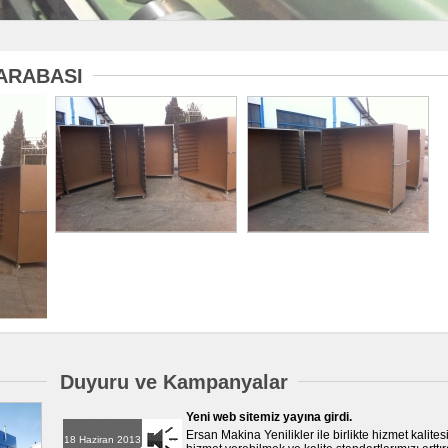
ARABASI
Duyuru ve Kampanyalar
Yeni web sitemiz yayına girdi.
Ersan Makina Yenilikler ile birlikte hizmet kalite
18 Haziran 2013