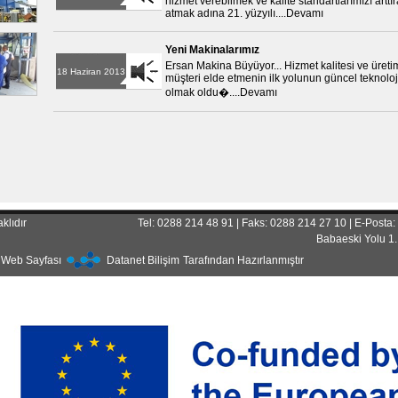
hizmet verebilmek ve kalite standartlarımızı arttır
atmak adına 21. yüzyılı....Devamı
Yeni Makinalarımız
Ersan Makina Büyüyor... Hizmet kalitesi ve üreti
18 Haziran 2013
müşteri elde etmenin ilk yolunun güncel teknoloji
olmak oldu�....Devamı
klıdır
Tel: 0288 214 48 91 | Faks: 0288 214 27 10 | E-Posta
Babaeski Yolu 1
 Web Sayfası
Datanet Bilişim
Tarafından Hazırlanmıştır